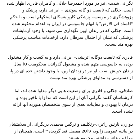
نگرانی شدیدی نیز در مورد احمدرضا جلالی و کامران قادری اظهار شده
است. جلالی که تابعیت دو گانه سوئدی – ایرانی دارد، پزشک و
پژوهشگری در موسسه پزشکی کارولینسکای استکهلم است و با حکم
“افساد فی الارض” با اتهام جاسوسی در ایران به اعدام محکوم شده
است. جلالی که در زندان اوین نگهداری می شود، با وجود آزمایشات
پزشکی که نشان از احتمال سرطان دارد، ازخدمات مناسب پزشکی
بهره مند نیست.
قادری که تابعیت دوگانه اتریشی- ایرانی دارد و به کسب و کار مشغول
بوده، به جاسوسی متهم شده و مشغول گذراندن محکومیت 10 سال
زندان خویش است. او نیز در زندان اوین، با وجود داشتن غده ای در پا،
از دسترسی به مداوای پزشکی بهره مند نیست.
صادقی، جلالی و قادری برای وضعیت هایی دیگر مداوا شده اند، اما
کارشناسان گفتند نگرانی آنان از این است که مداوا با تاخیر بوده و
درمان تا بهبودی و معاینات بعدی از سوی متخصصان هنوزبه آنها ارائه
نشده است.
دو زن، نازنین زاغری-رتکلیف و نرگس محمدی درنگرانی از سلامتشان
در بیانیه عمومی ژانویه 2019 مفصل قید گردیده** است، همچنان از
مراقبت های بهداشتی محروم هستند.