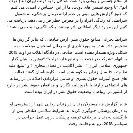
از سلام جسمی و روانی بازداشت شدگان را به دولت ایران ابلاغ کرده
ایم”. “با وجود تضمین های دولت، ما از این احساس نا امیدی می کنیم
که هنوز گزارش هایی مبنی بر عدم ارائه درمان پزشکی، به شمول
شرایطی که زندگی افراد را در معرض خطر قرار می دهد، دریافت می
کنیم. این موارد دیگر اتفاقاتی نادر نیستند، بلکه الگویی ثابت می باشند.”
شرایط بحرانی مدافع حقوق بشر، آرش صادقی، که بنابر گزارش ها
تشخیص داده شده به مورد نادری از سرطان استخوان مبتلاست، به
شکلی ویژه هشدار دهنده است. صادقی در دادگاه انقلاب در اوت 2015
به اتهام “شرکت در تجمعات و تبلیغ علیه دولت”؛ “توهین به بنیان گذار
جمهوری اسلامی ایران”؛ “نشر اکاذیب در فضای مجازی”؛ و “تبلیغ علیه
نظام”به 15 سال زندان محکوم شده است. کارشناسان گفتند فعالیت
های صلح آمیزانه حقوق بشری او شامل قراردادن اطلاعاتی در رسانه
های اجتماعی و ارتباط با روزنامه نگاران و مدافعان حقوق بشر در خارج
از کشور در ارتباط با وضعیت حقوق بشر در ایران بوده است.
بنا بر گزارش ها، مسئولان زندان در زندان رجایی شهر از دسترسی او
به درمان پزشکی جلوگیری کرده اند. شرایط سلامتی صادقی پس از
بازگشت به زندان بر خلاف توصیه پزشکان در پی عمل جراحی در
سپتامبر 2018، رو به وخامت رفت.