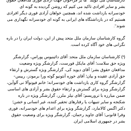
کارشناسان می گویند “ما بر فراخوان جهت آزادی فوری مدافعان حقوق
بشر و سایر افرادی تاکید می کنیم که روشن گردیده به گونه ای
خودسرانه بازداشت شده اند، همچنین خواهان آزادی فوری دیگر افرادی
هستیم که در بازداشتگاه های ایرانی به گونه ای خودسرانه نگهداری می
شوند”.
گروه کارشناسان سازمان ملل متحد پیش از این، دولت ایران را در باره
نگرانی های خود آگاه کرده است.
(*) کارشناسان سازمان ملل متحد: آقای دائینیوس پوراس، گزارشگر
ویژه حق سلامت؛ آقای مایکل فورست، گزارشگر ویژه وضعیت
مدافعان حقوق بشر؛ آقای دیوید کی، گزارشگر ویژه گسترش و ارتقاء
حق آزادی عقیده و بیان؛ آقای خوزه آنتونیو گوئه ورا برمودز، رییس-
گزارشگر گروه کاری بازداشت های خودسرانه؛ خانم فیونوآلا نی آلوآین،
گزارشگر ویژه برای گسترش و ارتقاء حقوق بشر و آزادی های اساسی
ضمن مبارزه با تروریسم؛ آقای نیلز ملزر، گزارشگر ویژه در باره
شکنجه و سایر تنبیهات یا رفتارهای تحقیر کننده، غیر انسانی و خشن؛
دکتر اگنس کالامارد، گزارشگر ویژه برای اعدام های خودسرانه، فوری
وفرا قانونی؛ آقای جاوید رحمان، گزارشگر ویژه برای وضعیت حقوق
بشر در جمهوری اسلامی ایران.